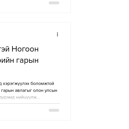
тэй Ногоон
рийн гарын
д хэрэгжүүлэх боломжтой
 гарын авлагыг олон улсын
үрэмд нийцүүлж...