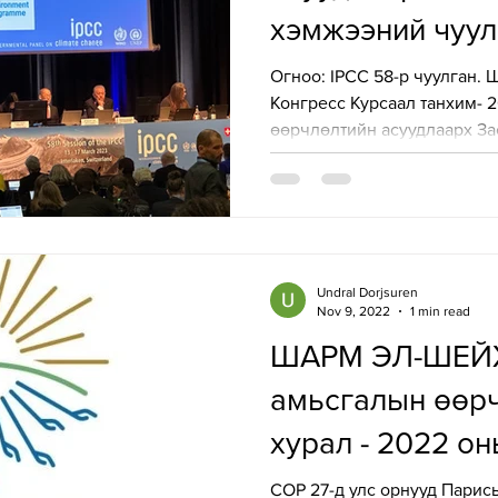
хэмжээний чуу
ТББ" оролцлоо
Огноо: IPCC 58-р чуулган.
Конгресс Курсаал танхим- 
өөрчлөлтийн асуудлаарх Зас
Undral Dorjsuren
Nov 9, 2022
1 min read
ШАРМ ЭЛ-ШЕЙ
амьсгалын өөрч
хурал - 2022 оны
COP 27-д улс орнууд Парис