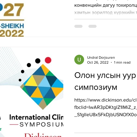
конвенцийн дагуу тохиролц
хамтын зорилтод хүрэхийн т
Undral Dorjsuren
Oct 26, 2022
1 min read
Олон улсын уур
симпозиум
https://www.dickinson.edu/
fbclid=IwAR3pDKtglZ1lMiZ
_S1gIleU8x5FkDjbUSNOfX0o
өөрчлөлтийн...