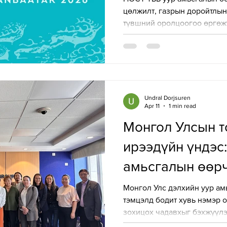
цөлжилт, газрын доройтлын асуудлаар олон улсы
түвшний оролцоогоо өргөжү
нь: 2021 оноос: Уур амьсга
Засгийн газар хоорондын з
ажиглагч байгууллага, 202
тэмцэх конвенц (UNCCD)-ий
байгууллагаар тус тус бата
Энэхүү статусын хүрээнд Н
Undral Dorjsuren
Apr 11
1 min read
зохион байгуулагдах НҮБ-ы
Монгол Улсын т
ирээдүйн үндэс:
амьсгалын өөрч
хуулийн төслий
Монгол Улс дэлхийн уур ам
тэмцэлд бодит хувь нэмэр о
өрнөлөө
зохицох чадавхыг бэхжүүлэ
амьсгалын өөрчлөлтийн тухай” бие даасан х