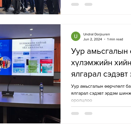
төслийг боловсруулж байна.
хуулийн төслийн карбон кр
зээл) асуудлаар олон улсын
салбарын мэргэжилтнүүдий
амжилттай боллоо. Яагаад 
Undral Dorjsuren
Jun 2, 2024
1 min read
чухал вэ? Монгол Улс нь га
Уур амьсгалын 
хүлэмжийн хийн
ялгарал сэдэвт
шинжилгээний 
Уур амьсгалын өөрчлөлт ба
ялгарал сэдэвт эрдэм шин
ТББ оролцлоо
оролцлоо