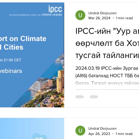
Undral Dorjsuren
Mar 26, 2024
1 min read
IPCC-ийн "Уур 
өөрчлөлт ба Хо
тусгай тайланг
хүрээг тодорхо
2024.03.19 IPCC-ийн Зургаа
(AR6) баталхад НОСТ ТББ б
өмнөх вебинар
билээ. Тэгвэл энэхүү тайлан
оролцлоо
Undral Dorjsuren
Apr 26, 2023
1 min read