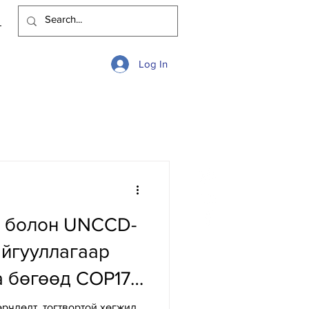
Log In
C болон UNCCD-
айгууллагаар
 бөгөөд COP17-
эд оролцоно
рчлөлт, тогтвортой хөгжил,