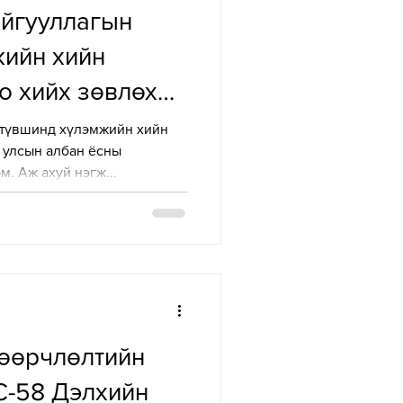
айгууллагын
ийн хийн
о хийх зөвлөх
үлж байна
 түвшинд хүлэмжийн хийн
н улсын албан ёсны
м. Аж ахуй нэгж...
өөрчлөлтийн
C-58 Дэлхийн