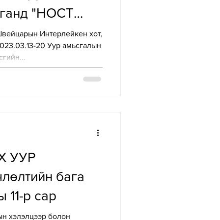
лганд "НОСТ
 Швейцарын Интерлейкен хот,
2023.03.13-20 Уур амьсгалын
гийн...
Х УУР
лөлтийн бага
 11-р сар
ын хэлэлцээр болон