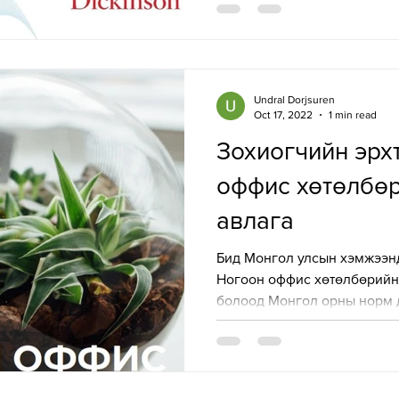
Undral Dorjsuren
Oct 17, 2022
1 min read
Зохиогчийн эрх
оффис хөтөлбө
авлага
Бид Монгол улсын хэмжээн
Ногоон оффис хөтөлбөрийн
болоод Монгол орны норм д