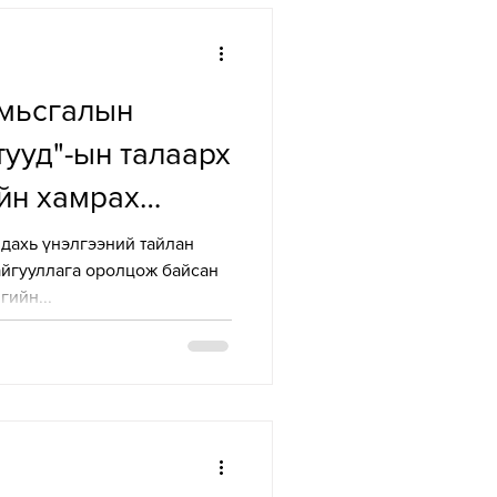
амьсгалын
тууд"-ын талаарх
ийн хамрах
йлох хурлын
 дахь үнэлгээний тайлан
айгууллага оролцож байсан
т НОСТ ТББ
гийн...