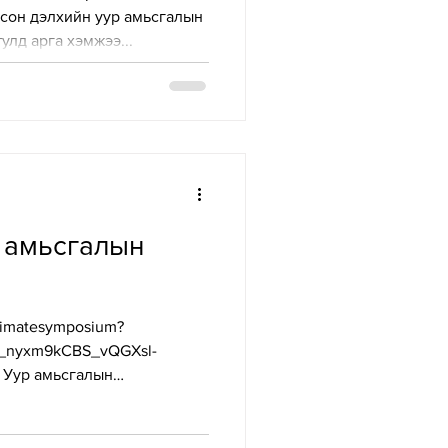
сон дэлхийн уур амьсгалын
улд арга хэмжээ...
 амьсгалын
climatesymposium?
_z_nyxm9kCBS_vQGXsl-
 Уур амьсгалын