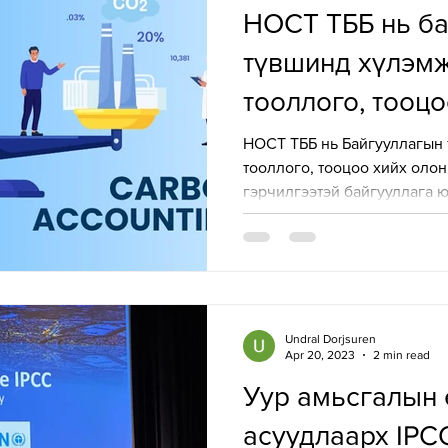
НОСТ ТББ нь б
түвшинд хүлэмж
тооллого, тооцо
үйлчилгээг үзү
НОСТ ТББ нь Байгууллагын
тооллого, тооцоо хийх оло
гэрчилгээтэй байгууллага ю
Undral Dorjsuren
Apr 20, 2023
2 min read
Уур амьсгалын 
асуудлаарх IPC