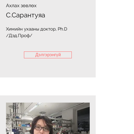
Ахлах зөвлөх
С.Сарантуяа
Химийн ухааны доктор, Ph.D
/Дэд.Проф/
Дэлгэрэнгүй