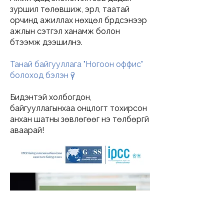
зуршил төлөвшиж, эрүүл, таатай
орчинд ажиллах нөхцөл бүрдсэнээр
ажлын сэтгэл ханамж болон
бүтээмж дээшилнэ.
Танай байгууллага "Ногоон оффис"
болоход бэлэн үү?
Бидэнтэй холбогдон,
байгууллагынхаа онцлогт тохирсон
анхан шатны зөвлөгөөг үнэ төлбөргүй
аваарай!