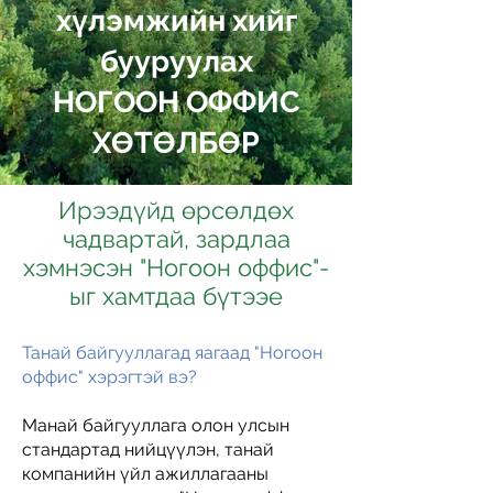
хүлэмжийн хийг
бууруулах
НОГООН ОФФИС
ХӨТӨЛБӨР
Ирээдүйд өрсөлдөх
чадвартай, зардлаа
хэмнэсэн "Ногоон оффис"-
ыг хамтдаа бүтээе
Танай байгууллагад яагаад "Ногоон
оффис" хэрэгтэй вэ?
Манай байгууллага олон улсын
стандартад нийцүүлэн, танай
компанийн үйл ажиллагааны