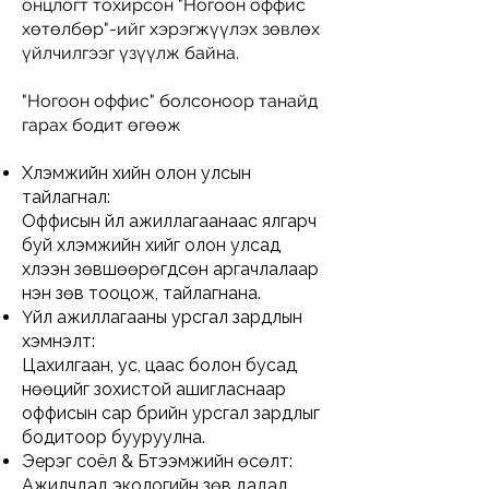
онцлогт тохирсон "Ногоон оффис
хөтөлбөр"-ийг хэрэгжүүлэх зөвлөх
үйлчилгээг үзүүлж байна.
"Ногоон оффис" болсоноор танайд
гарах бодит өгөөж
Хүлэмжийн хийн олон улсын
тайлагнал:
Оффисын үйл ажиллагаанаас ялгарч
буй хүлэмжийн хийг олон улсад
хүлээн зөвшөөрөгдсөн аргачлалаар
үнэн зөв тооцож, тайлагнана.
Үйл ажиллагааны урсгал зардлын
хэмнэлт:
Цахилгаан, ус, цаас болон бусад
нөөцийг зохистой ашигласнаар
оффисын сар бүрийн урсгал зардлыг
бодитоор бууруулна.
Эерэг соёл & Бүтээмжийн өсөлт:
Ажилчдад экологийн зөв дадал