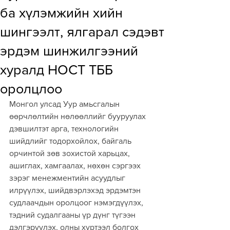
ба хүлэмжийн хийн
шингээлт, ялгарал сэдэвт
эрдэм шинжилгээний
хуралд НОСТ ТББ
оролцлоо
Монгол улсад Уур амьсгалын 
өөрчлөлтийн нөлөөллийг бууруулах 
дэвшилтэт арга, технологийн 
шийдлийг тодорхойлох, байгаль 
орчинтой зөв зохистой харьцах, 
ашиглах, хамгаалах, нөхөн сэргээх 
зэрэг менежментийн асуудлыг 
илрүүлэх, шийдвэрлэхэд эрдэмтэн 
судлаачдын оролцоог нэмэгдүүлэх, 
тэдний судалгааны үр дүнг түгээн 
дэлгэрүүлэх, олны хүртээл болгох 