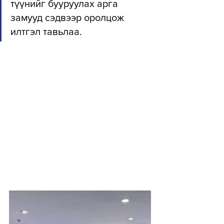
түүнийг бууруулах арга 
замууд сэдвээр оролцож 
илтгэл тавьлаа.